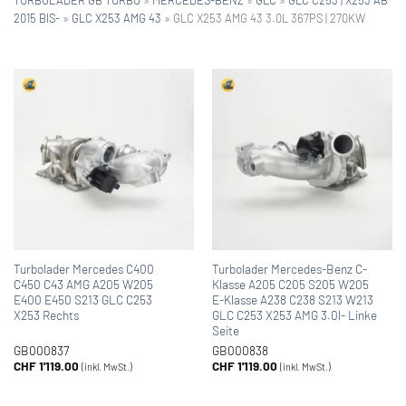
2015 BIS-
»
GLC X253 AMG 43
»
GLC X253 AMG 43 3.0L 367PS | 270KW
Turbolader Mercedes C400
Turbolader Mercedes-Benz C-
C450 C43 AMG A205 W205
Klasse A205 C205 S205 W205
E400 E450 S213 GLC C253
E-Klasse A238 C238 S213 W213
X253 Rechts
GLC C253 X253 AMG 3.0l- Linke
Seite
GB000837
GB000838
CHF
1'119.00
CHF
1'119.00
(inkl. MwSt.)
(inkl. MwSt.)