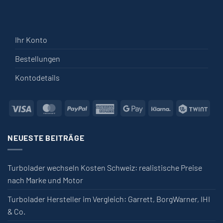
Ihr Konto
Bestellungen
Kontodetails
Visa
MasterCard
PayPal
American Express
Google Pay
Klarna
Twin
NEUESTE BEITRÄGE
Turbolader wechseln Kosten Schweiz: realistische Preise
nach Marke und Motor
Turbolader Hersteller im Vergleich: Garrett, BorgWarner, IHI
& Co.