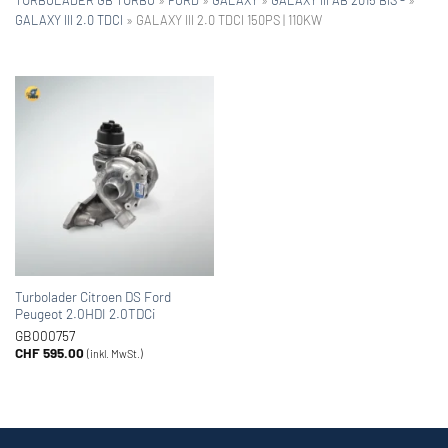
GALAXY III 2.0 TDCI
»
GALAXY III 2.0 TDCI 150PS | 110KW
Turbolader Citroen DS Ford
Peugeot 2.0HDI 2.0TDCi
GB000757
CHF
595.00
(inkl. MwSt.)