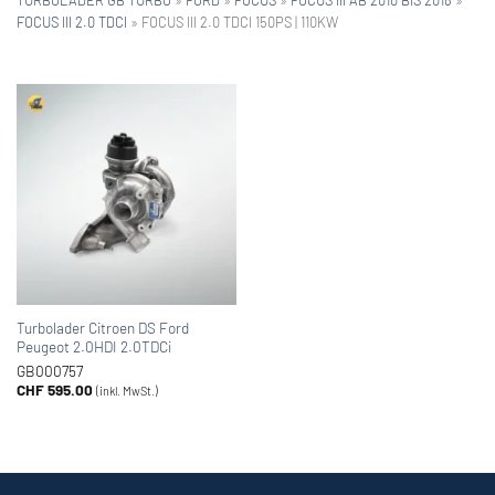
FOCUS III 2.0 TDCI
»
FOCUS III 2.0 TDCI 150PS | 110KW
Turbolader Citroen DS Ford
Peugeot 2.0HDI 2.0TDCi
GB000757
CHF
595.00
(inkl. MwSt.)