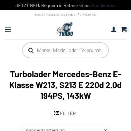
JETZT NEU: Bequem in Raten zahlen!
Ausblenden
Skip to content
/
THUJASTRASSE 50, 8038 ZÜRICH
077 20 62 900
Products search
Turbolader Mercedes-Benz E-
Klasse W213, S213 E 220d 2.0d
194PS, 143kW
FILTER