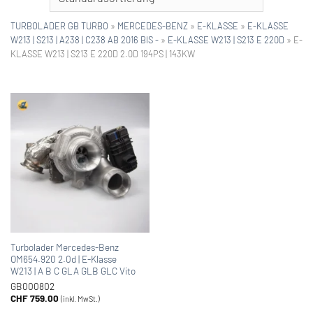
TURBOLADER GB TURBO
»
MERCEDES-BENZ
»
E-KLASSE
»
E-KLASSE
W213 | S213 | A238 | C238 AB 2016 BIS -
»
E-KLASSE W213 | S213 E 220D
»
E-
KLASSE W213 | S213 E 220D 2.0D 194PS | 143KW
Turbolader Mercedes-Benz
OM654.920 2.0d | E-Klasse
W213 | A B C GLA GLB GLC Vito
GB000802
CHF
759.00
(inkl. MwSt.)