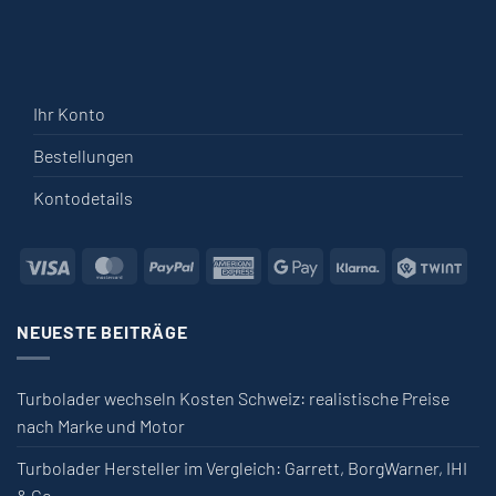
Ihr Konto
Bestellungen
Kontodetails
Visa
MasterCard
PayPal
American Express
Google Pay
Klarna
Twin
NEUESTE BEITRÄGE
Turbolader wechseln Kosten Schweiz: realistische Preise
nach Marke und Motor
Turbolader Hersteller im Vergleich: Garrett, BorgWarner, IHI
& Co.