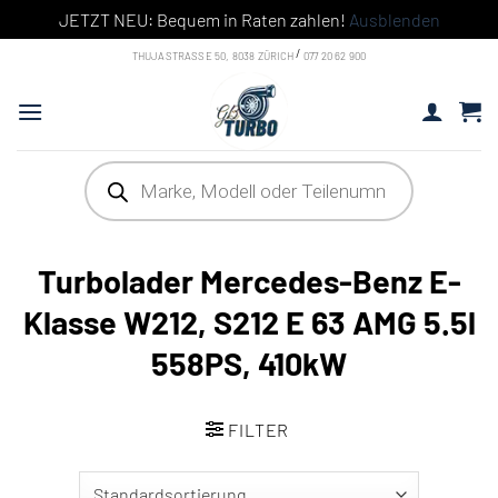
JETZT NEU: Bequem in Raten zahlen!
Ausblenden
Skip to content
/
THUJASTRASSE 50, 8038 ZÜRICH
077 20 62 900
Products search
Turbolader Mercedes-Benz E-
Klasse W212, S212 E 63 AMG 5.5l
558PS, 410kW
FILTER