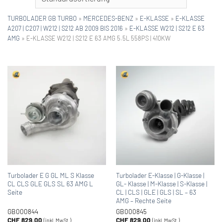
TURBOLADER GB TURBO
»
MERCEDES-BENZ
»
E-KLASSE
»
E-KLASSE
A207 | C207 | W212 | S212 AB 2009 BIS 2016
»
E-KLASSE W212 | S212 E 63
AMG
»
E-KLASSE W212 | S212 E 63 AMG 5.5L 558PS | 410KW
Turbolader E G GL ML S Klasse
Turbolader E-Klasse | G-Klasse |
CL CLS GLE GLS SL 63 AMG L
GL- Klasse | M-Klasse | S-Klasse |
Seite
CL | CLS | GLE | GLS | SL – 63
AMG – Rechte Seite
GB000844
GB000845
CHF
829.00
CHF
829.00
(inkl. MwSt.)
(inkl. MwSt.)