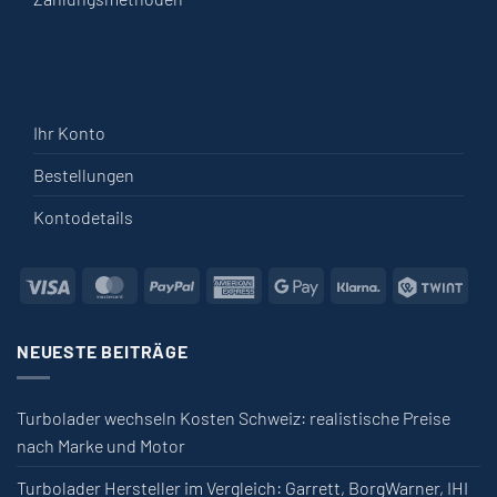
Ihr Konto
Bestellungen
Kontodetails
Visa
MasterCard
PayPal
American Express
Google Pay
Klarna
Twin
NEUESTE BEITRÄGE
Turbolader wechseln Kosten Schweiz: realistische Preise
nach Marke und Motor
Turbolader Hersteller im Vergleich: Garrett, BorgWarner, IHI