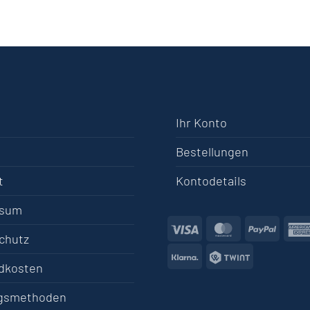
Ihr Konto
Bestellungen
t
Kontodetails
ssum
Visa
MasterCard
PayPa
chutz
Klarna
Twint
dkosten
gsmethoden