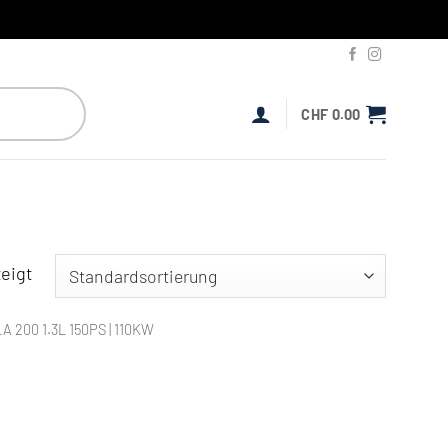
CHF
0.00
eigt
 200 1.3L 150PS | 110KW