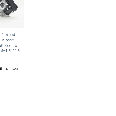
r Mercedes
B-Klasse
lt Scenic
c 1.3l / 1.3
0
(inkl. MwSt.)