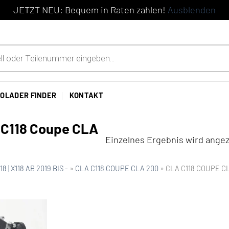
JETZT NEU: Bequem in Raten zahlen!
Ausblenden
OLADER FINDER
KONTAKT
 C118 Coupe CLA
Einzelnes Ergebnis wird angez
8 | X118 AB 2019 BIS -
»
CLA C118 COUPE CLA 200
»
CLA C118 COUPE CLA