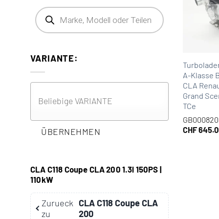
Products search
VARIANTE:
Turbolade
A-Klasse 
CLA Renau
Grand Sceni
TCe
GB000820
CHF
645.0
ÜBERNEHMEN
CLA C118 Coupe CLA 200 1.3l 150PS |
110kW
Zurueck
CLA C118 Coupe CLA
zu
200