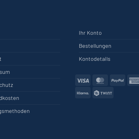
Ihr Konto
Bestellungen
t
Kontodetails
ssum
Visa
MasterCard
PayPa
chutz
Klarna
Twint
dkosten
gsmethoden