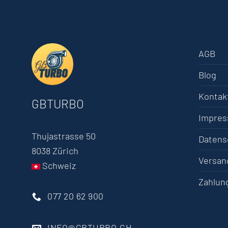
AGB
Blog
Kontak
GBTURBO
Impre
Thujastrasse 50
Datens
8038 Zürich
Versan
Schweiz
Zahlun
077 20 62 900
INFO@GBTURBO.CH