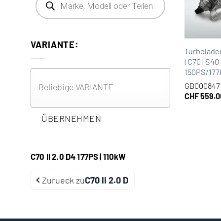
VARIANTE:
Turbolade
| C70 | S40
150PS/17
GB000847
CHF
559.0
ÜBERNEHMEN
C70 II 2.0 D4 177PS | 110kW
Zurueck zu
C70 II 2.0 D