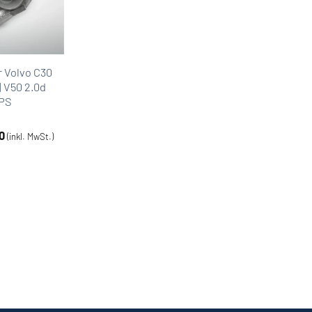
r Volvo C30
 | V50 2.0d
7PS
0
(inkl. MwSt.)