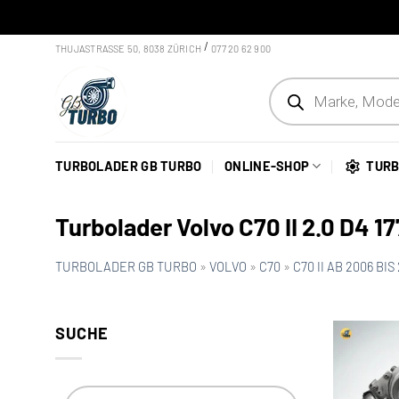
Skip to content
/
THUJASTRASSE 50, 8038 ZÜRICH
077 20 62 900
Products search
TURBOLADER GB TURBO
ONLINE-SHOP
TURB
Turbolader Volvo C70 II 2.0 D4 1
TURBOLADER GB TURBO
»
VOLVO
»
C70
»
C70 II AB 2006 BIS
SUCHE
Products search