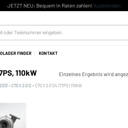
JETZT NEU: Bequem in Raten zahlen!
Ausblenden
OLADER FINDER
KONTAKT
77PS, 110kW
Einzelnes Ergebnis wird angez
 2013
»
C70 II 2.0 D
»
C70 II 2.0 D4 177PS | 110KW