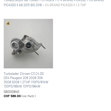
PICASSO II AB 2013 BIS 2018
»
C4 GRAND PICASSO II 1.2 THP
Turbolader Citroen C3 C4 DS
DS4 Peugeot 208 2008 308
3008 5008 1.2THP 110PS/81kW
130PS/96kW 131PS/96kW
GB000840
CHF
589.00
(inkl. MwSt.)