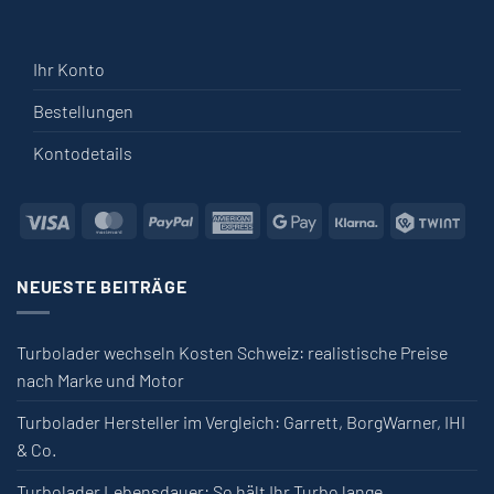
Ihr Konto
Bestellungen
Kontodetails
Visa
MasterCard
PayPal
American Express
Google Pay
Klarna
Twin
NEUESTE BEITRÄGE
Turbolader wechseln Kosten Schweiz: realistische Preise
nach Marke und Motor
Turbolader Hersteller im Vergleich: Garrett, BorgWarner, IHI
& Co.
Turbolader Lebensdauer: So hält Ihr Turbo lange