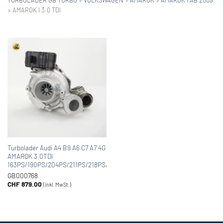
»
AMAROK I 3.0 TDI
Turbolader Audi A4 B9 A6 C7 A7 4G Allroad A6 C7 Q7 4MB VW
AMAROK 3.0TDI
163PS/190PS/204PS/211PS/218PS/224PS/249PS/258PS/272PS
GB000768
CHF
879.00
(inkl. MwSt.)