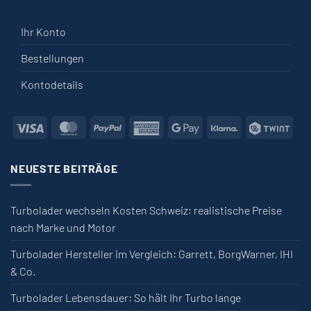
Ihr Konto
Bestellungen
Kontodetails
Visa
MasterCard
PayPal
American Express
Google Pay
Klarna
Twin
NEUESTE BEITRÄGE
Turbolader wechseln Kosten Schweiz: realistische Preise
nach Marke und Motor
Turbolader Hersteller im Vergleich: Garrett, BorgWarner, IHI
& Co.
Turbolader Lebensdauer: So hält Ihr Turbo lange