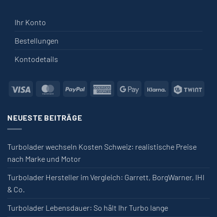
Ihr Konto
Bestellungen
Kontodetails
Visa
MasterCard
PayPal
American Express
Google Pay
Klarna
Twin
NEUESTE BEITRÄGE
Turbolader wechseln Kosten Schweiz: realistische Preise
nach Marke und Motor
Turbolader Hersteller im Vergleich: Garrett, BorgWarner, IHI
& Co.
Turbolader Lebensdauer: So hält Ihr Turbo lange