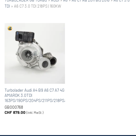
TDI
»
A6 C7 3.0 TDI 218PS | 160KW
Turbolader Audi A4 B9 A6 C7 A7 4G Allroad A6 C7 Q7 4MB VW
AMAROK 3.0TDI
163PS/190PS/204PS/211PS/218PS/224PS/249PS/258PS/272PS
GB000768
CHF
879.00
(inkl. MwSt.)