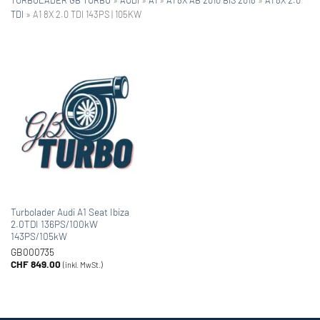
TDI
»
A1 8X 2.0 TDI 143PS | 105KW
Turbolader Audi A1 Seat Ibiza
2.0TDI 136PS/100kW
143PS/105kW
GB000735
CHF
849.00
(inkl. MwSt.)