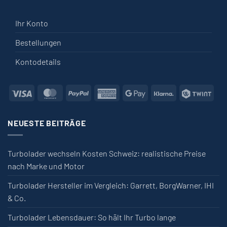
Ihr Konto
Bestellungen
Kontodetails
Visa
MasterCard
PayPal
American Express
Google Pay
Klarna
Twin
NEUESTE BEITRÄGE
Turbolader wechseln Kosten Schweiz: realistische Preise
nach Marke und Motor
Turbolader Hersteller im Vergleich: Garrett, BorgWarner, IHI
& Co.
Turbolader Lebensdauer: So hält Ihr Turbo lange