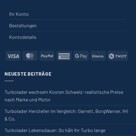
Ihr Konto
Bestellungen
Kontodetails
Visa
MasterCard
PayPal
American Express
Google Pay
Klarna
Twin
NEUESTE BEITRÄGE
Turbolader wechseln Kosten Schweiz: realistische Preise
nach Marke und Motor
Turbolader Hersteller im Vergleich: Garrett, BorgWarner, IHI
& Co.
Turbolader Lebensdauer: So hält Ihr Turbo lange