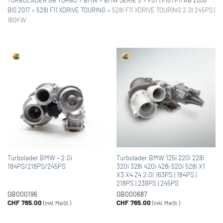
BIS 2017
»
528I F11 XDRIVE TOURING
»
528I F11 XDRIVE TOURING 2.0I 245PS |
180KW
Turbolader BMW – 2.0i
Turbolader BMW 125i 220i 228i
184PS/218PS/245PS
320i 328i 420i 428i 520i 528i X1
X3 X4 Z4 2.0l 163PS | 184PS |
218PS | 238PS | 245PS
GB000196
GB000687
CHF
765.00
CHF
765.00
(inkl. MwSt.)
(inkl. MwSt.)