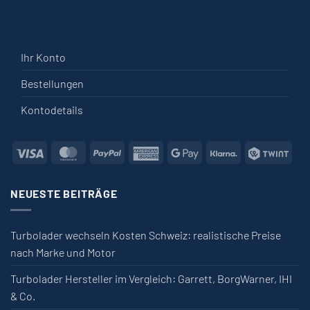
Ihr Konto
Bestellungen
Kontodetails
Visa
MasterCard
PayPal
American Express
Google Pay
Klarna
Twin
NEUESTE BEITRÄGE
Turbolader wechseln Kosten Schweiz: realistische Preise
nach Marke und Motor
Turbolader Hersteller im Vergleich: Garrett, BorgWarner, IHI
& Co.