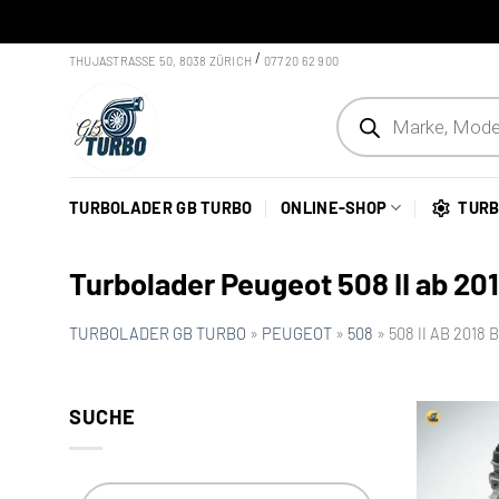
Skip to content
/
THUJASTRASSE 50, 8038 ZÜRICH
077 20 62 900
Products search
TURBOLADER GB TURBO
ONLINE-SHOP
TURB
Turbolader Peugeot 508 II ab 201
TURBOLADER GB TURBO
»
PEUGEOT
»
508
»
508 II AB 2018 B
SUCHE
Products search