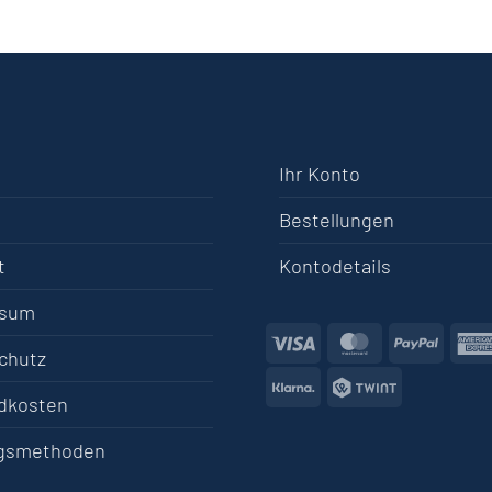
Ihr Konto
Bestellungen
t
Kontodetails
ssum
Visa
MasterCard
PayPa
chutz
Klarna
Twint
dkosten
gsmethoden