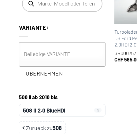
VARIANTE:
Turbolade
DS Ford P
2.0HDI 2.
GB000757
CHF
595.0
ÜBERNEHMEN
508 II ab 2018 bis
508 II 2.0 BlueHDI
1
Zurueck zu
508