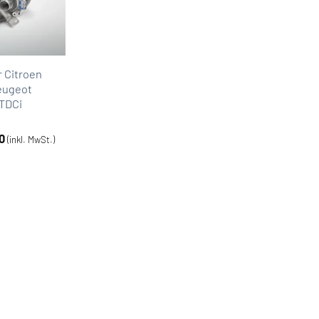
r Citroen
eugeot
0TDCi
0
(inkl. MwSt.)