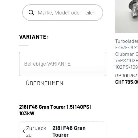
Products search
VARIANTE:
Turbolader
F45/F46 X1
Clubman C
75PS/102P
102PS/10
GB000767
CHF
795.0
ÜBERNEHMEN
218i F46 Gran Tourer 1.5l 140PS |
103kW
Zurueck
218i F46 Gran
zu
Tourer