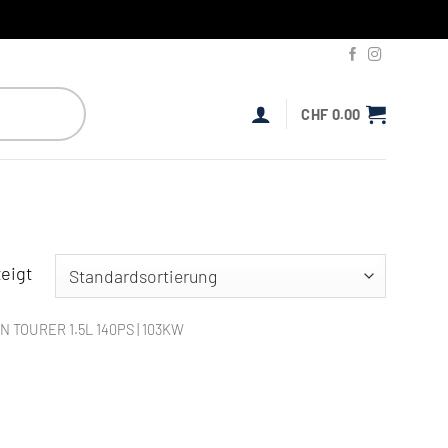
CHF
0.00
eigt
N TOURER 1.5L 140PS | 103KW