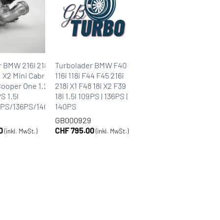
 BMW 216i 218i
Turbolader BMW F40
 X2 Mini Cabrio
116i 118i F44 F45 216i
ooper One 1.2l
218i X1 F48 18i X2 F39
S 1.5l
18i 1.5l 109PS | 136PS |
9PS/136PS/140PS
140PS
GB000929
0
CHF
795.00
(inkl. MwSt.)
(inkl. MwSt.)