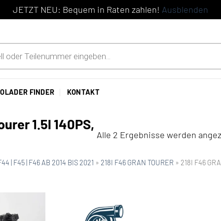
JETZT NEU: Bequem in Raten zahlen!
Ausblenden
OLADER FINDER
KONTAKT
urer 1.5l 140PS,
Alle 2 Ergebnisse werden angez
 F44 | F45 | F46 AB 2014 BIS 2021
»
218I F46 GRAN TOURER
»
218I F46 GRA