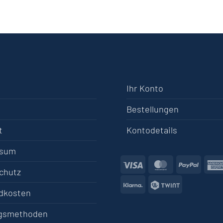
Ihr Konto
Bestellungen
t
Kontodetails
ssum
Visa
MasterCard
PayPa
chutz
Klarna
Twint
dkosten
gsmethoden