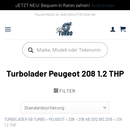
JETZT NEU: Bequem in Raten zahlen!
Ausblenden
Skip to content
/
THUJASTRASSE 50, 8038 ZÜRICH
077 20 62 900
Products search
Turbolader Peugeot 208 1.2 THP
FILTER
TURBOLADER GB TURBO
»
PEUGEOT
»
208
»
208 AB 2012 BIS 2019
»
208
1.2 THP