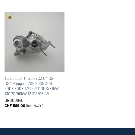
Turbolader Citroen C3 C4 DS
DS4 Peugeot 208 2008 308
3008 5008 1.2THP 110PS/81kW
130PS/96kW 131PS/96kW
GB000840
CHF
589.00
(inkl. MwSt.)