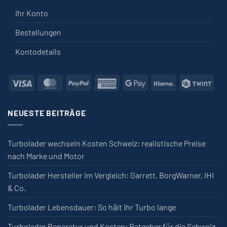
Ihr Konto
Bestellungen
Kontodetails
Visa
MasterCard
PayPal
American Express
Google Pay
Klarna
Twin
NEUESTE BEITRÄGE
Turbolader wechseln Kosten Schweiz: realistische Preise
nach Marke und Motor
Turbolader Hersteller im Vergleich: Garrett, BorgWarner, IHI
& Co.
Turbolader Lebensdauer: So hält Ihr Turbo lange
Turbolader Reparatur und Kosten: Ratgeber für die Schweiz