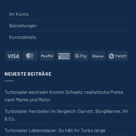
Ihr Konto
Bestellungen
Kontodetails
Visa
MasterCard
PayPal
American Express
Google Pay
Klarna
Twin
NEUESTE BEITRÄGE
Turbolader wechseln Kosten Schweiz: realistische Preise
nach Marke und Motor
Turbolader Hersteller im Vergleich: Garrett, BorgWarner, IHI
& Co.
Turbolader Lebensdauer: So hält Ihr Turbo lange