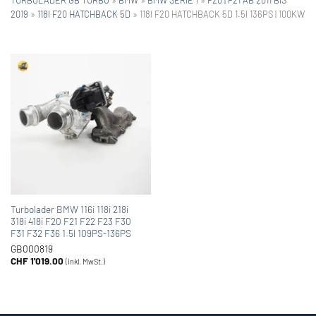
2019
»
118I F20 HATCHBACK 5D
»
118I F20 HATCHBACK 5D 1.5I 136PS | 100KW
Turbolader BMW 116i 118i 218i
318i 418i F20 F21 F22 F23 F30
F31 F32 F36 1.5l 109PS-136PS
GB000819
CHF
1'019.00
(inkl. MwSt.)